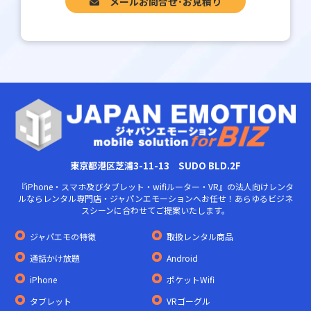
メールお問合せ･お見積り
東京都港区芝浦3-11-13 SUDO BLD.2F
『iPhone・スマホ及びタブレット・wifiルーター・VR』の法人向けレンタ
ルならレンタル専門店・ジャパンエモーションへお任せ！あらゆるビジネ
スシーンに合わせてご提案いたします。
ジャパエモの特徴
取扱レンタル商品
通話かけ放題
Android
iPhone
ポケットWifi
タブレット
VRゴーグル