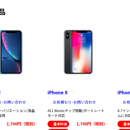
品
R
iPhone X
iPhon
り･お問い合わせ
お見積もり･お問い合わせ
お見
ーバリエーション/液晶
A11 Bionicチップ搭載/ポートレート
6.7イ
採用
モード対応
ムに対
2,700円（税別）
2,700円（税別）
基本料金
基