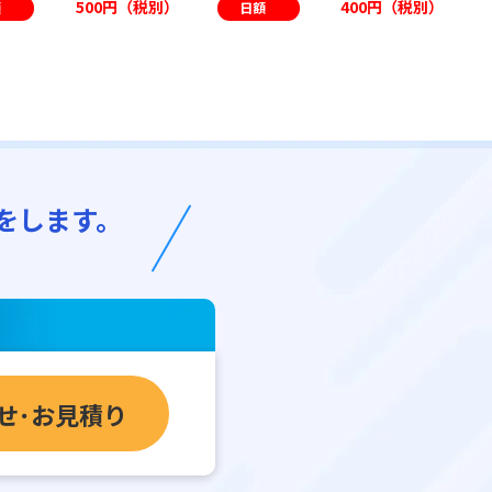
500円（税別）
400円（税別）
額
日額
をします。
せ･お見積り