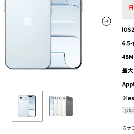
日
iOS
6.5
48
最大
App
※e
お見
カテ