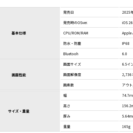
発売日
2025
発売時のOSver.
iOS 26
基本仕様
CPU/ROM/RAM
Apple 
防水・防塵
IP68
Bluetooh
6.0
画面サイズ
6.5イ
画面解像度
2,736
画面性能
画素数
アウト/
幅
74.7
高さ
156.
サイズ・重量
厚み
5.64
重量
165g