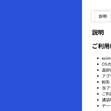
説明
説明
ご利用
es
OS
返却
アプ
紛失
当プ
ご利
通話
デー