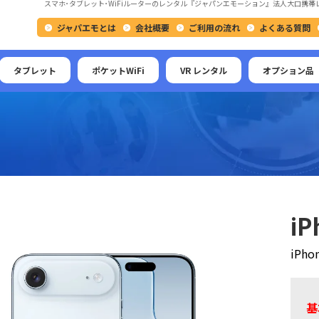
スマホ･タブレット･WiFiルーターのレンタル『ジャパンエモーション』法人大口携帯
ジャパエモとは
会社概要
ご利用の流れ
よくある質問
タブレット
ポケットWiFi
VR レンタル
オプション品
iP
iPh
基