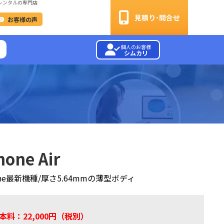
レンタルの専門店
見積り･問合せ
お客様の声
個人のお客様
シムカリ
hone Air
one最新機種/厚さ5.64mmの薄型ボディ
本料：22,000円（税別）