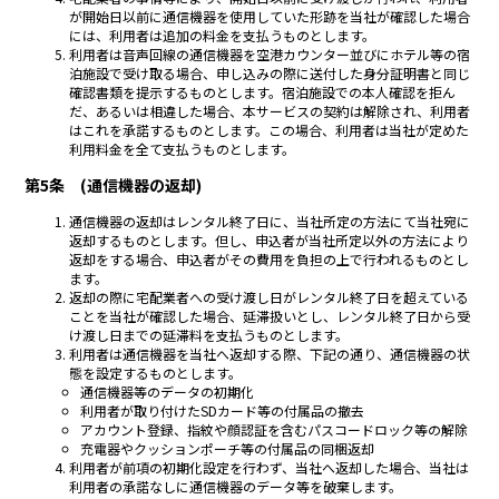
が開始日以前に通信機器を使用していた形跡を当社が確認した場合
には、利用者は追加の料金を支払うものとします。
利用者は音声回線の通信機器を空港カウンター並びにホテル等の宿
泊施設で受け取る場合、申し込みの際に送付した身分証明書と同じ
確認書類を提示するものとします。宿泊施設での本人確認を拒ん
だ、あるいは相違した場合、本サービスの契約は解除され、利用者
はこれを承諾するものとします。この場合、利用者は当社が定めた
利用料金を全て支払うものとします。
第5条 (通信機器の返却)
通信機器の返却はレンタル終了日に、当社所定の方法にて当社宛に
返却するものとします。但し、申込者が当社所定以外の方法により
返却をする場合、申込者がその費用を負担の上で行われるものとし
ます。
返却の際に宅配業者への受け渡し日がレンタル終了日を超えている
ことを当社が確認した場合、延滞扱いとし、レンタル終了日から受
け渡し日までの延滞料を支払うものとします。
利用者は通信機器を当社へ返却する際、下記の通り、通信機器の状
態を設定するものとします。
通信機器等のデータの初期化
利用者が取り付けたSDカード等の付属品の撤去
アカウント登録、指紋や顔認証を含むパスコードロック等の解除
充電器やクッションポーチ等の付属品の同梱返却
利用者が前項の初期化設定を行わず、当社へ返却した場合、当社は
利用者の承諾なしに通信機器のデータ等を破棄します。