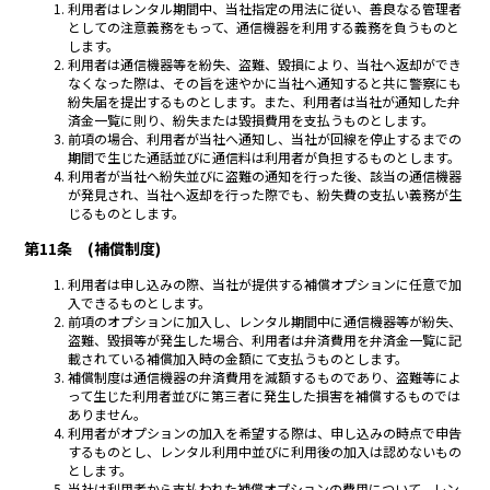
利用者はレンタル期間中、当社指定の用法に従い、善良なる管理者
としての注意義務をもって、通信機器を利用する義務を負うものと
します。
利用者は通信機器等を紛失、盗難、毀損により、当社へ返却ができ
なくなった際は、その旨を速やかに当社へ通知すると共に警察にも
紛失届を提出するものとします。また、利用者は当社が通知した弁
済金一覧に則り、紛失または毀損費用を支払うものとします。
前項の場合、利用者が当社へ通知し、当社が回線を停止するまでの
期間で生じた通話並びに通信料は利用者が負担するものとします。
利用者が当社へ紛失並びに盗難の通知を行った後、該当の通信機器
が発見され、当社へ返却を行った際でも、紛失費の支払い義務が生
じるものとします。
第11条 (補償制度)
利用者は申し込みの際、当社が提供する補償オプションに任意で加
入できるものとします。
前項のオプションに加入し、レンタル期間中に通信機器等が紛失、
盗難、毀損等が発生した場合、利用者は弁済費用を弁済金一覧に記
載されている補償加入時の金額にて支払うものとします。
補償制度は通信機器の弁済費用を減額するものであり、盗難等によ
って生じた利用者並びに第三者に発生した損害を補償するものでは
ありません。
利用者がオプションの加入を希望する際は、申し込みの時点で申告
するものとし、レンタル利用中並びに利用後の加入は認めないもの
とします。
当社は利用者から支払われた補償オプションの費用について、レン