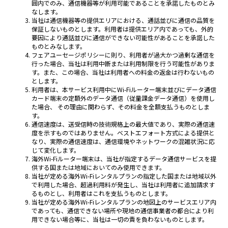
囲内でのみ、通信機器等が利用可能であることを承諾したものとみ
なします。
当社は通信機器等の提供エリアにおける、通話並びに通信の品質を
保証しないものとします。利用者は提供エリア内であっても、外的
要因により通話並びに通信ができない可能性があることを承諾した
ものとみなします。
フェアユーセージポリシーに則り、利用者が過大かつ過剰な通信を
行った場合、当社は利用中断または利用制限を行う可能性がありま
す。また、この場合、当社は利用者への料金の返金は行わないもの
とします。
利用者は、本サービス利用中にWi-Fiルーター端末並びにデータ通信
カード端末の定額外のデータ通信（従量課金データ通信）を使用し
た場合、 その理由に関わらず、その料金を全額支払うものとしま
す。
通信速度は、送受信時の技術規格上の最大値であり、実際の通信速
度を示すものではありません。ベストエフォート方式による提供と
なり、実際の通信速度は、通信環境やネットワークの混雑状況に応
じて変化します。
海外Wi-Fiルーター端末は、当社が指定するデータ通信サービスを提
供する国または地域においてのみ使用できます。
当社が定める海外Wi-Fiレンタルプランの指定した国または地域以外
で利用した場合、超過利用料が発生し、当社は利用者に追加請求す
るものとし、利用者はこれを支払うものとします。
当社が定める海外Wi-Fiレンタルプランの地図上のサービスエリア内
であっても、通信できない場所や現地の通信事業者の都合により利
用できない場合等に、当社は一切の責を負わないものとします。