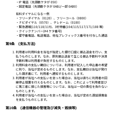
・IP 電話（先頭数ケタが 050）
・固定電話（先頭数ケタが 0ABJ/一部 0AB0）
有料ダイヤルになる一例
・フリーダイヤル（0120）、フリーコール（0800）
・ナビダイヤル（0570）、テレドーム（0180）
・緊急通報(110/118/119)、3桁特番(104/115/117/171/188 等)
・クイックナンバー(#4 ケタ番号)
・留守番電話、転送電話、他社プレフィックス番号を付与した通話
第9条 (支払方法)
利用者は利用料金を当社が指定した銀行口座に振込送金を行い、支
払うものとします。なお、原則振込送金で生じる振込手数料や決済
手数料等は利用者が負担するものとします。
利用料金の支払い期日については、利用者が記入した申込書の希望
に則り、当社が定めるものとします。なお、支払期日は当社が発行
した請求書にて、利用者へ通知するものとします。
利用者が当社への支払いを怠った場合は、当社は直ちに利用者の回
線停止措置を行えるものとします。なお、これによって利用者並び
に第三者に損じた損害等については、当社は一切の責任を負わない
ものとします。
利用者が当社への支払いを怠った場合は、当社が定めた遅延損害金
を支払うものとします。
第10条 (通信機器の管理及び滅失・毀損等)