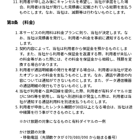
利用者が申し込み後にキャンセルを希望し、当社が承諾をした場
合、利用者は当社が発行した見積書に記載されている総額を支払う
ものとします。なお、当社は、減額等は行わないものとします。
第8条 (料金)
本サービスの利用料は料金プランに則り、当社が決定します。な
お、当社は見積書を発行し、利用者へ料金を事前に通知するものと
します。
契約内容によって、当社は利用者から保証金を預かるものとしま
す。また、当社から利用者へ保証金を返還する際、利用者が未払い
の料金等があった際には、その料金を保証金から相殺し、残額を変
換する場合があります。
利用者が通話明細書の発行を希望する場合は、利用者は当社が定め
たオプションの料金を支払うものとします。なお、通話や通信の内
容については通知ができないものとします。また、データ通信機器
の通話明細の発行もできないものとします。
当社が利用者へ音声回線を提供した際、利用者が有料ダイヤル※並
びにSMS等を使用し、当社へ別途料金が発生した際は、利用者は当
社が通知する通話利用料を別途支払うものとします。
利用者が申告したレンタル期間が30日以上となる場合は、当社は途
中精算を行う事ができるものとします。
※かけ放題の対象になるものと有料ダイヤルの一例
かけ放題の対象
・移動電話（先頭数ケタが 070/080/090 から始まる番号）