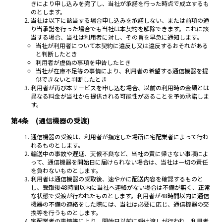
きにより申し込みを完了し、当社が承諾を行った時点で成立するも
のとします。
当社は以下に該当する場合申し込みを承諾しない、または前項の通
り当承諾を行った場合でも当社は本契約を解除できます。これに該
当する場合、当社は利用者に対し、その旨を早急に通知します。
当社が利用者について本契約に違反し又は違反するおそれがある
と判断したとき
利用者が虚偽の事項を申告したとき
当社が在庫不足等の事情により、利用者の希望する通信機器を提
供できないと判断したとき
利用者が再び本サービスを申し込む場合、以前の利用時の金額とは
異なる料金が当社から提供される可能性があることを予め承諾しま
す。
第4条 (通信機器の受渡)
通信機器の受渡は、利用者が指定した場所に宅配業者によって行わ
れるものとします。
輸送中の事故や遅延、天候不良など、当社の責に帰さない事項によ
って、通信機器を開始日に届けられない場合は、当社は一切の責任
を負わないものとします。
利用者は通信機器の受取後、速やかに配送内容を確認するものと
し、受取後48時間以内に当社へ連絡がない場合は不備が無く、正常
な状態で受渡が行われたものとします。利用者が48時間以内に通信
機器の不備の連絡をした際には、当社は必要に応じ、通信機器の交
換等を行うものとします。
宅配業者の事情等により、開始日以前に受け渡しが行われ、利用者