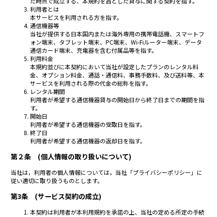
た時点で成立する、本規約を旨とした貸与に関する契約を指す。
利用者とは
本サービスを利用される方を指す。
通信機器等
当社が提供する日本国内または海外専用の携帯電話機、スマートフ
ォン端末、タブレット端末、PC端末、Wi-Fiルーター端末、データ
通信カード端末、充電器を含む付属品等を指す。
利用料金
本規約並びに本契約において当社が設定したプランのレンタル料
金、オプション料金、通話・通信料、事務手数料、及び送料等、本
サービスを利用される際の代金の総称を指す。
レンタル期間
利用者が希望する通信機器貸与の開始日から終了日までの期間を指
す。
開始日
利用者が希望する通信機器の受取日を指す。
終了日
利用者が希望する通信機器の返却日を指す。
第２条 (個人情報の取り扱いについて)
当社は，利用者の個人情報については，当社「プライバシーポリシー」に
従い適切に取り扱うものとします。
第3条 (サービス契約の成立)
本契約は利用者が本利用規約を承諾の上、当社の定める所定の手続