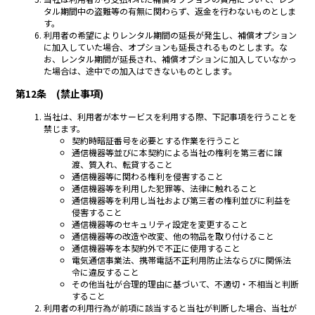
タル期間中の盗難等の有無に関わらず、返金を行わないものとしま
す。
利用者の希望によりレンタル期間の延長が発生し、補償オプション
に加入していた場合、オプションも延長されるものとします。な
お、レンタル期間が延長され、補償オプションに加入していなかっ
た場合は、途中での加入はできないものとします。
第12条 (禁止事項)
当社は、利用者が本サービスを利用する際、下記事項を行うことを
禁じます。
契約時暗証番号を必要とする作業を行うこと
通信機器等並びに本契約による当社の権利を第三者に譲
渡、質入れ、転貸すること
通信機器等に関わる権利を侵害すること
通信機器等を利用した犯罪等、法律に触れること
通信機器等を利用し当社および第三者の権利並びに利益を
侵害すること
通信機器等のセキュリティ設定を変更すること
通信機器等の改造や改変、他の物品を取り付けること
通信機器等を本契約外で不正に使用すること
電気通信事業法、携帯電話不正利用防止法ならびに関係法
令に違反すること
その他当社が合理的理由に基づいて、不適切・不相当と判断
すること
利用者の利用行為が前項に該当すると当社が判断した場合、当社が