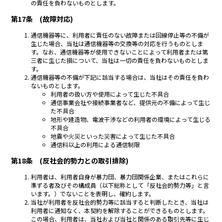
の責任を負わないものとします。
第17条 (故障対応)
通信機器等に、利用者に責任のない故障または回線停止等の不備が
生じた場合、当社は通信機器等の交換等の対応を行うものとしま
す。なお、通信機器等が使用できないことによって利用者または第
三者に生じた損について、当社は一切の責任を負わないものとしま
す。
通信機器等の不備が下記に該当する場合は、当社はその責任を負わ
ないものとします。
利用者の扱い方や使用によって生じた不具合
通信事業会社や接続事業者など、提供元の不備によって生じ
た不具合
地形や建造物、電波干渉などの利用者の環境によって生じる
不具合
地震や火災といった災害によって生じた不具合
通信料以上の利用による通信制限
第18条 (反社会的勢力との取引排除)
利用者は、利用者自身が暴力団、暴力団関係企業、またはこれらに
準ずる者及びその構成員（以下総称として「反社会的勢力等」と言
います。）でないことを表明し、確約します。
当社が利用者を反社会的勢力等に該当すると判断したとき、当社は
利用者に通知なく、本契約を解除することができるものとします。
この場合、利用者は、当社および当社と関係のある取引先等に生じ