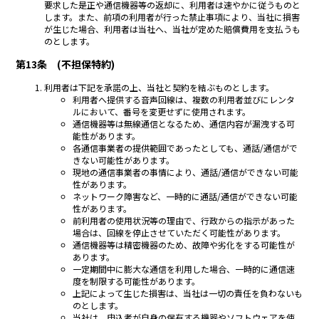
要求した是正や通信機器等の返却に、利用者は速やかに従うものと
します。また、前項の利用者が行った禁止事項により、当社に損害
が生じた場合、利用者は当社へ、当社が定めた賠償費用を支払うも
のとします。
第13条 (不担保特約)
利用者は下記を承諾の上、当社と契約を結ぶものとします。
利用者へ提供する音声回線は、複数の利用者並びにレンタ
ルにおいて、番号を変更せずに使用されます。
通信機器等は無線通信となるため、通信内容が漏洩する可
能性があります。
各通信事業者の提供範囲であったとしても、通話/通信がで
きない可能性があります。
現地の通信事業者の事情により、通話/通信ができない可能
性があります。
ネットワーク障害など、一時的に通話/通信ができない可能
性があります。
前利用者の使用状況等の理由で、行政からの指示があった
場合は、回線を停止させていただく可能性があります。
通信機器等は精密機器のため、故障や劣化をする可能性が
あります。
一定期間中に膨大な通信を利用した場合、一時的に通信速
度を制限する可能性があります。
上記によって生じた損害は、当社は一切の責任を負わないも
のとします。
当社は、申込者が自身の保有する機器やソフトウェアを使