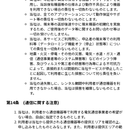
用し、当該保有機器等の仕様および動作不具合により機器
を利用できない場合の責任を一切負わないものとします。
当社は、全てのアプリケーションについて動作保証やサポ
ート等の責任を一切負わないものとします。
当社は、端末等の返却後速やかに端末機器の初期化を実施
するため、ご使用後のデータ等に関するお問い合わせ等は
一切お受けいたしません。
当社は、本サービスご利用際に、申込者の端末等での利用
料等〔データローミング機能オフ（停止）状態等〕につい
ての責任を一切負わないものとします。
地震・火災・停電・その他の災害、電気・水道・ガス・通
信（通信事業者等のシステム障害等）などのインフラ障
害、及びウィルスや第三者の妨害等行為等による不可抗力
によって、直接的または間接的に当社サービスが停止したこ
とに起因して利用者に生じた損害について何ら責任を負い
ません。
当社の過失無しに、レンタル期間中利用者が通信機器を利
用できなかった場合、当社は損害を補償しないものとしま
す。
第14条 (通信に関する注意)
当社は、利用者から通信機器等で利用する電気通信事業者の希望が
ない場合、自由に指定できるものとします。
利用者は当社から提供される通信機器等の提供エリアを確認の上、
申し込みをしたものとみなします。また、利用者は提供エリアの範