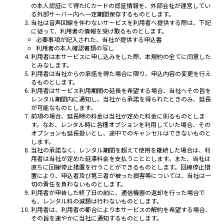
の本人認証にて得たICカードの認証情報を、外部会社が運営してい
る外部サーバー内へ一定期間保存するものとします。
当社は音声回線を伴わないサービスを利用者へ提供する際は、下記
に従って、利用者の情報を受け取るものとします。
必要事項が記入された、当社が提供する申込書
利用者の本人確認書類の写し
利用者は本サービスに申し込みをした際、本規約の全てに同意した
とみなします。
利用者は当社からの承諾を得た場合に限り、申込内容の変更を行え
るものとします。
利用者はサービス利用期間の延長を希望する場合、当社へその旨を
レンタル期間内に通知し、当社から承諾を得られたときのみ、延長
が可能なものとします。
前項の場合、延長時の料金は当社が定めた料金に則るものとしま
す。なお、レンタル時に各種オプションを利用していた場合、その
オプションも延長扱いとし、途中でのキャンセルはできないものと
します。
当社の承諾なく、レンタル期間を超えて使用を継続した場合は、利
用者は当社が定めた延滞料金を支払うこととします。また、当社は
直ちに回線停止措置を行うことができるものとします。回線停止措
置により、申込者及び第三者が被った損害等については、当社は一
切の責任を負わないものとします。
利用者が申告した終了日の前に、通信機器の返却を行った場合で
も、レンタル料の減額は行わないものとします。
利用者は、利用者の都合により本サービスの解約を希望する場合、
その旨を速やかに当社に通知するものとします。