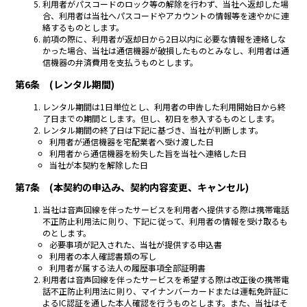
利用者がパスコードのロック等の解除を行わず、当社へ返却した場
合、利用者は当社へパスコードやアカウントの情報等を速やかに連
絡するものとします。
前項の際に、利用者が返却日から2日以内に必要な情報を連絡しな
かった場合、当社は通信機器が破損したものとみなし、利用者は通
信機器の弁済費用を支払うものとします。
第6条 (レンタル期間)
レンタル期間は1日単位とし、利用者の申告した利用開始日から終
了日までの期間とします。但し、初日を参入するものとします。
レンタル期間の終了日は下記に基づき、当社が判断します。
利用者が通信機器を宅配業者へ受け渡した日
利用者から通信機器を紛失した旨を当社へ連絡した日
当社が本契約を解除した日
第7条 (本契約の申込み、契約内容変更、キャンセル)
当社は音声回線を伴ったサービスを利用者へ提供する際は携帯電話
不正防止利用法に則り、下記に従って、利用者の情報を受け取るも
のとします。
必要事項が記入された、当社が提供する申込書
利用者の本人確認書類の写し
利用者が属する法人の履歴事項全部証明書
利用者は音声回線を伴ったサービスを希望する際は改正後の携帯電
話不正防止利用法に則り、マイナンバーカードまたは運転免許証に
よるIC認証を通した本人確認を行うものとします。また、当社はそ