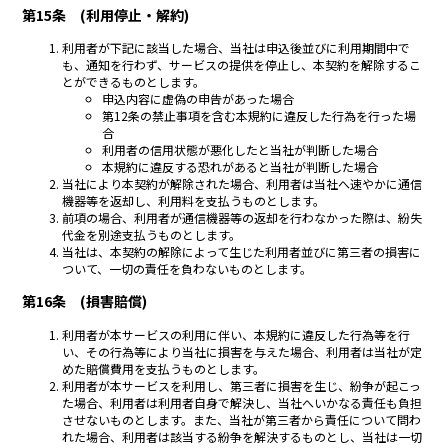
第15条 (利用停止・解約)
利用者が下記に該当した場合、当社は申込後並びに利用期間中で
も、通知を行わず、サービスの提供を停止し、本契約を解除するこ
とができるものとします。
申込内容に虚偽の申告があった場合
第12条の禁止事項を含む本規約に違反した行為を行った場
合
利用者の信用状態が悪化したと当社が判断した場合
本規約に違反する恐れがあると当社が判断した場合
当社により本契約が解除された場合、利用者は当社へ速やかに通信
機器等を返却し、利用料を支払うものとします。
前項の場合、利用者が通信機器等の返却を行わなかった際は、紛失
代金を別途支払うものとします。
当社は、本契約の解除によって生じた利用者並びに第三者の損害に
ついて、一切の責任を負わないものとします。
第16条 (損害賠償)
利用者が本サービスの利用に伴い、本規約に違反した行為等を行
い、その行為等により当社に損害を与えた場合、利用者は当社が定
めた賠償費用を支払うものとします。
利用者が本サービスを利用し、第三者に損害を生じ、紛争が起こっ
た場合、利用者は利用者自身で解決し、当社へいかなる責任も負担
させないものとします。また、当社が第三者から責任について問わ
れた場合、利用者は該当する紛争を解決するものとし、当社は一切