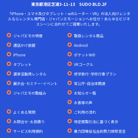
東京都港区芝浦3-11-13 SUDO BLD.2F
『iPhone・スマホ及びタブレット・wifiルーター・VR』の法人向けレンタ
ルならレンタル専門店・ジャパンエモーションへお任せ！あらゆるビジネ
スシーンに合わせてご提案いたします。
ジャパエモの特徴
取扱レンタル商品
通話かけ放題
Android
iPhone
ポケットWifi
タブレット
VRゴーグル
選挙活動用レンタル
修学旅行･学校行事プラン
展示会･セミナー･イベント
官公庁･自治体関連
ジャパエモの取組み
お知らせ一覧
お客様の声
よくある質問
ご利用の流れ
お問合せ･お見積り
特定商取引法に基づく表示
サービス利用規約
暴力団等反社会的勢力排除宣言