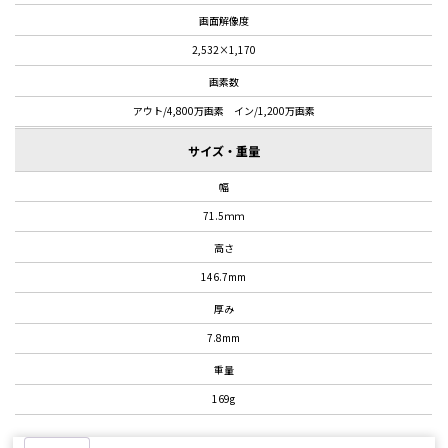
画面解像度
2,532×1,170
画素数
アウト/4,800万画素 イン/1,200万画素
サイズ・重量
幅
71.5ｍｍ
高さ
146.7mm
厚み
7.8mm
重量
169g