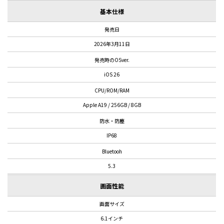
基本仕様
発売日
2026年3月11日
発売時のOSver.
iOS 26
CPU/ROM/RAM
Apple A19 / 256GB / 8GB
防水・防塵
IP68
Bluetooh
5.3
画面性能
画面サイズ
6.1インチ