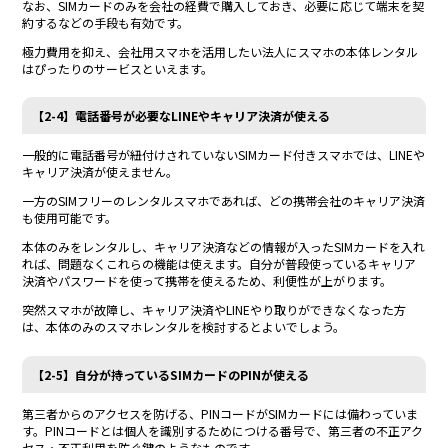
なお、SIMカードのみを会社の経費で購入しておき、必要に応じて端末を契
約するなどの手段も有効です。
極力費用を抑え、会社用スマホを活用したい法人にスマホの本体レンタル
はぴったりのサービスといえます。
【2-4】電話番号が必要なLINEやキャリア決済が使える
一般的に電話番号が紐付けされていないSIMカード付きスマホでは、LINEや
キャリア決済が使えません。
一方のSIMフリーのレンタルスマホであれば、どの携帯会社のキャリア決済
も使用可能です。
本体のみをレンタルし、キャリア決済などの情報が入ったSIMカードを入れ
れば、問題なくこれらの機能は使えます。自分が普段使っているキャリア
決済やパスワードを使って携帯を使えるため、利便性が上がります。
突然スマホが故障し、キャリア決済やLINEやり取りができなくなった方
は、本体のみのスマホレンタルを検討するとよいでしょう。
【2-5】自分が持っているSIMカードのPINが使える
第三者からのアクセスを防げる、PINコードがSIMカードには備わっていま
す。PINコードとは個人を識別するためにつける番号で、第三者の不正アク
セス・不正利用を防ぐ鍵のようなものです。