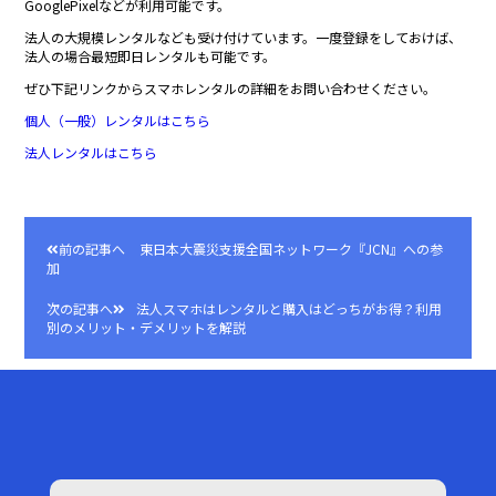
GooglePixelなどが利用可能です。
法人の大規模レンタルなども受け付けています。一度登録をしておけば、
法人の場合最短即日レンタルも可能です。
ぜひ下記リンクからスマホレンタルの詳細をお問い合わせください。
個人（一般）レンタルはこちら
法人レンタルはこちら
前の記事へ
東日本大震災支援全国ネットワーク『JCN』への参
投
加
稿
次の記事へ
法人スマホはレンタルと購入はどっちがお得？利用
ナ
別のメリット・デメリットを解説
ビ
ゲ
ー
シ
ョ
ン