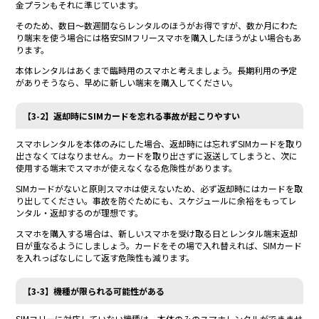
金プランもそれに準じています。
そのため、数日～数週間ならレンタルのほうがお得ですが、数か月にわた
り端末を使う場合には格安SIMフリースマホを購入したほうがよい場合もあ
ります。
本体レンタルはあくまで臨時用のスマホと考えましょう。長期利用の予定
がありそうなら、早めに新しい端末を購入してください。
【3-2】返却時にSIMカードを忘れる事故が起こりやすい
スマホレンタルを本体のみにした場合、返却時には忘れずSIMカードを取り
出さなくてはなりません。カードを取り出さずに返送してしまうと、次に
使用する端末でスマホが使えなくなる危険性があります。
SIMカードがないと原則スマホは使えないため、必ず返却時にはカードを取
り出してください。事故を防ぐためにも、スケジュールに余裕をもってレ
ンタル・返却するのが理想です。
スマホを購入する場合は、新しいスマホを受け取る日とレンタル端末返却
日が重なるようにしましょう。カードをその場で入れ替えれば、SIMカード
を入れっぱなしにして返す危険性も減ります。
【3-3】機種が限られる可能性がある
SIMフリーに対応していない機種は、本体のみのスマホレンタルができませ