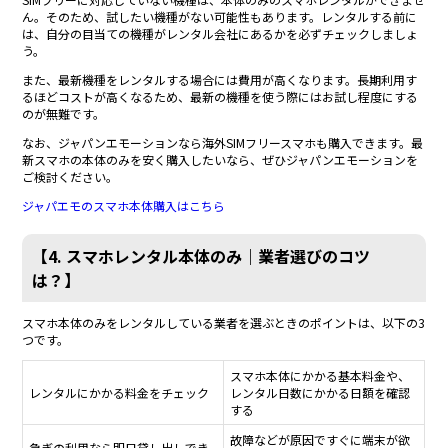
ん。そのため、試したい機種がない可能性もあります。レンタルする前に
は、自分の目当ての機種がレンタル会社にあるかを必ずチェックしましょ
う。
また、最新機種をレンタルする場合には費用が高くなります。長期利用す
るほどコストが高くなるため、最新の機種を使う際にはお試し程度にする
のが無難です。
なお、ジャパンエモーションなら海外SIMフリースマホも購入できます。最
新スマホの本体のみを安く購入したいなら、ぜひジャパンエモーションを
ご検討ください。
ジャパエモのスマホ本体購入はこちら
【4. スマホレンタル本体のみ｜業者選びのコツ
は？】
スマホ本体のみをレンタルしている業者を選ぶときのポイントは、以下の3
つです。
スマホ本体にかかる基本料金や、
レンタルにかかる料金をチェック
レンタル日数にかかる日額を確認
する
故障などが原因ですぐに端末が欲
急ぎの利用なら即日貸し出しでき