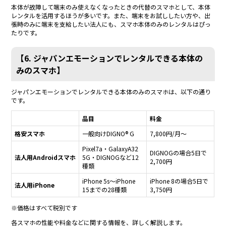
本体が故障して端末のみ使えなくなったときの代替のスマホとして、本体
レンタルを活用するほうが多いです。また、端末をお試ししたい方や、出
張時のみに端末を支給したい法人にも、スマホ本体のみのレンタルはぴっ
たりです。
【6. ジャパンエモーションでレンタルできる本体の
みのスマホ】
ジャパンエモーションでレンタルできる本体のみのスマホは、以下の通り
です。
品目
料金
格安スマホ
一般向けDIGNO® G
7,800円/月～
Pixel7a・GalaxyA32
DIGNOGの場合5日で
法人用Androidスマホ
5G・DIGNOGなど12
2,700円
種類
iPhone 5s～iPhone
iPhone 8の場合5日で
法人用iPhone
15までの28種類
3,750円
※価格はすべて税別です
各スマホの性能や料金などに関する情報を、詳しく解説します。