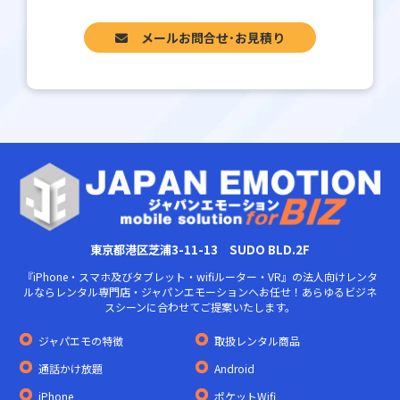
メールお問合せ･お見積り
東京都港区芝浦3-11-13 SUDO BLD.2F
『iPhone・スマホ及びタブレット・wifiルーター・VR』の法人向けレンタ
ルならレンタル専門店・ジャパンエモーションへお任せ！あらゆるビジネ
スシーンに合わせてご提案いたします。
ジャパエモの特徴
取扱レンタル商品
通話かけ放題
Android
iPhone
ポケットWifi