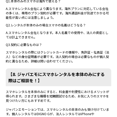
Q1.本体のみのスマホは海外で使える？
A.スマホレンタル会社により異なります。海外プランに対応している会社
の多くは、専用のプラン契約が必要です。海外通話料金が別途でかかる可
能性が高い点には注意しましょう。
Q2.レンタルが本体のみの場合スマホの名義はどうなる？
A.スマホレンタル会社となります。本人名義での使用や、法人の資産とし
ては計上できません。
Q3.契約に必要なものは？
スマホレンタルの際にはクレジットカードの情報や、免許証・社員証（法
人）などの身分証明書が必要です。法人契約の場合は必要なものが個人契
約と異なるため、詳細は問い合わせてください。
【8. ジャパエモにスマホレンタルを本体のみにする
際はご相談を！】
スマホレンタルを本体のみにすると、料金面や利便性におけるメリットが
得られます。さまざまな機種を短期間試せるため、お気に入りのスマホを
見つけたい方にもおすすめです。
ジャパンエモーションでは、スマホレンタルの本体のみも受け付けていま
す。個人レンタルではDIGNO Gが、法人レンタルではiPhoneや