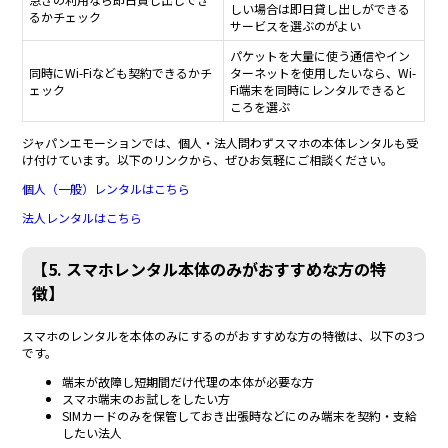
しい場合は即日貸し出しができる
るかチェック
サービスを選ぶのがよい
パケットを大量に使う通信やイン
同時にWi-Fiなども契約できるかチ
ターネットを使用したいなら、Wi-
ェック
Fi端末を同時にレンタルできると
ころを選ぶ
ジャパンエモーションでは、個人・法人問わずスマホの本体レンタルも受
け付けています。以下のリンクから、ぜひお気軽にご相談ください。
個人（一般）レンタルはこちら
法人レンタルはこちら
【5. スマホレンタル本体のみがおすすめな方の特
徴】
スマホのレンタルを本体のみにするのがおすすめな方の特徴は、以下の3つ
です。
端末が故障し短期間だけ代理の本体が必要な方
スマホ端末のお試しをしたい方
SIMカードのみを保管しておき出張時などにのみ端末を契約・支給
したい法人