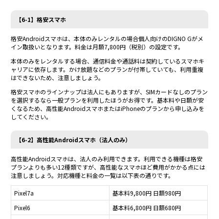
【6-1】格安スマホ
格安Androidスマホは、本体のみレンタルの場合個人向けのDIGNO Gがメ
イン取扱いとなります。料金は月額7,800円（税別）の設定です。
本体のみをレンタルする場合、通信料金や通話料は契約しているスマホキ
ャリアに依存します。かけ放題などのプランが付帯していても、利用重複
はできないため、注意しましょう。
格安スマホのラインナップは法人にもありますが、SIMカードなしのプラン
を選択するなら一般プランを利用したほうがお得です。基本料や日額が安
くなるため、高性能AndroidスマホまたはiPhoneのプランから申し込みを
してください。
【6-2】高性能Androidスマホ（法人のみ）
高性能Androidスマホは、法人のみ利用できます。利用できる機種は格安
プランよりも多い12種類ですが、高性能なスマホほど費用がかかる点には
注意しましょう。対応機種と料金の一覧は以下表の通りです。
Pixel7a
基本料9,800円 日額980円
Pixel6
基本料6,800円 日額680円