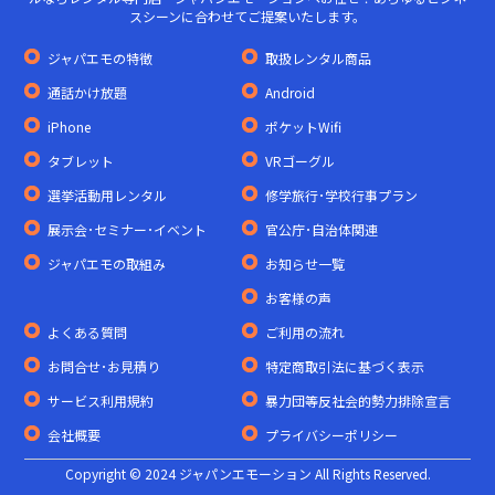
スシーンに合わせてご提案いたします。
ジャパエモの特徴
取扱レンタル商品
通話かけ放題
Android
iPhone
ポケットWifi
タブレット
VRゴーグル
選挙活動用レンタル
修学旅行･学校行事プラン
展示会･セミナー･イベント
官公庁･自治体関連
ジャパエモの取組み
お知らせ一覧
お客様の声
よくある質問
ご利用の流れ
お問合せ･お見積り
特定商取引法に基づく表示
サービス利用規約
暴力団等反社会的勢力排除宣言
会社概要
プライバシーポリシー
Copyright © 2024 ジャパンエモーション All Rights Reserved.