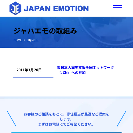
ジャパエモの取組み
HOME
3月2011
東日本大震災支援全国ネットワーク
2011年3月26日
『JCN』への参加
お客様のご相談をもとに、専任担当が最適なご提案を
します。
まずはお電話にてご相談ください。