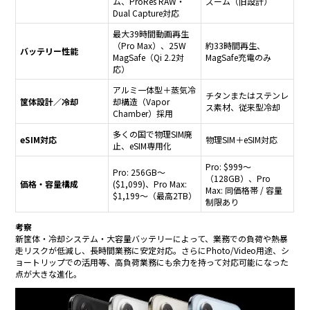
ム、ProRes RAW・
ズーム（旧設計）
Dual Capture対応
最大39時間動画再生
（Pro Max）、25W
約33時間再生、
バッテリー性能
MagSafe（Qi 2.2対
MagSafe充電のみ
応）
アルミ一体型＋蒸気冷
チタンまたはステンレ
筐体設計／冷却
却構造（Vapor
ス素材、従来型冷却
Chamber）採用
多くの国で物理SIM廃
eSIM対応
物理SIM＋eSIM対応
止、eSIM専用化
Pro: $999〜
Pro: 256GB〜
（128GB）、Pro
価格・容量構成
($1,099)、Pro Max:
Max: 同価格帯 / 容量
$1,199〜（最高2TB）
制限あり
考察
新筐体・冷却システム・大容量バッテリーによって、業務での負荷や熱暴
走リスクが低減し、長時間業務に安定対応。さらにPhoto/Video用途、シ
ョートリップでの活用等、高負荷業務にも余力を持って対応可能になった
点が大きな進化。