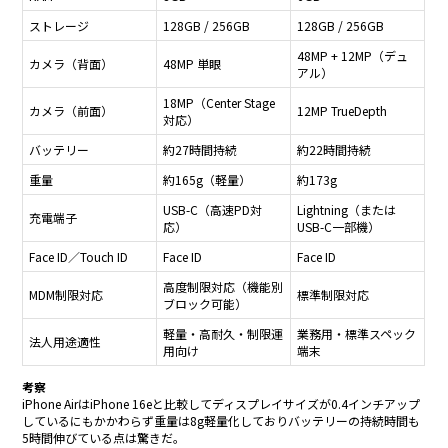
ストレージ
128GB / 256GB
128GB / 256GB
48MP + 12MP（デュ
カメラ（背面）
48MP 単眼
アル）
18MP（Center Stage
カメラ（前面）
12MP TrueDepth
対応）
バッテリー
約27時間持続
約22時間持続
重量
約165g（軽量）
約173g
USB-C（高速PD対
Lightning（または
充電端子
応）
USB-C一部機）
Face ID／Touch ID
Face ID
Face ID
高度制限対応（機能別
MDM制限対応
標準制限対応
ブロック可能）
軽量・高耐久・制限運
業務用・標準スペック
法人用途適性
用向け
端末
考察
iPhone AirはiPhone 16eと比較してディスプレイサイズが0.4インチアップ
しているにもかかわらず重量は8g軽量化しておりバッテリーの持続時間も
5時間伸びている点は驚きだ。