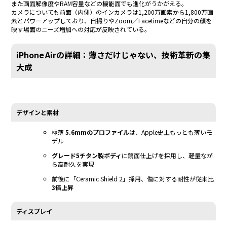
また画面解像度やRAM容量などの機能面でも進化がうかがえる。
カメラについても前面（内側）のインカメラは1,200万画素から1,800万画
素とパワーアップしており、自撮りやZoom／Facetimeなどの自分の顔を
映す場面のニーズ増加への対応が反映されている。
iPhone Airの詳細：薄さだけじゃない、技術革新の集
大成
デザインと素材
極薄
5.6mmのプロファイル
は、Apple史上もっとも薄いモ
デル
グレード5チタン製ボディ
に鏡面仕上げを採用し、軽量なが
ら高耐久を実現
前後に「Ceramic Shield 2」採用、傷に対する耐性が従来比
3倍上昇
ディスプレイ