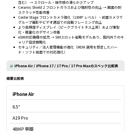
含む） → スクロール・操作感の滑らかさアップ
Ceramic Shield 2 フロントガラスおよび傷耐性の向上 → 画面の耐
スクラッチ性能改善
Center Stage フロントカメラ強化（18MP レベル）・前面カメラで
グループ撮影やビデオ通話での自動フレーミング向上
より高輝度ディスプレイ（ピークブライトネス上昇）および薄型
化・軽量化のデザイン改善
eSIM対応機種の拡充 → SIMスロット省略モデルあり、国内外でのキ
ャリア設定簡略化
セキュリティ／法人管理機能の強化（MDM 運用を想定したハー
ド・ソフト両面での対応強化）
iPhone Air / iPhone 17 / 17 Pro / 17 Pro Maxのスペック比較表
概要比較表
iPhone Air
6.5″
A19 Pro
48MP 単眼