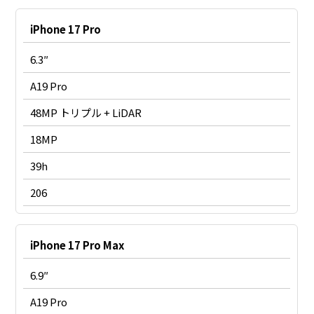
iPhone 17 Pro
6.3″
A19 Pro
48MP トリプル + LiDAR
18MP
39h
206
iPhone 17 Pro Max
6.9″
A19 Pro