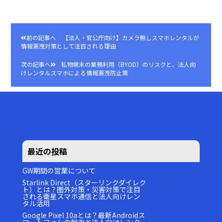
前の記事へ
【法人・官公庁向け】カメラ無しスマホレンタルが
投
情報漏洩対策として注目される理由
稿
次の記事へ
私物端末の業務利用（BYOD）のリスクと、法人向
ナ
けレンタルスマホによる情報漏洩防止策
ビ
ゲ
ー
シ
ョ
ン
最近の投稿
GW期間の営業について
Starlink Direct（スターリンクダイレク
ト）とは？圏外対策・災害対策で注目
される衛星スマホ通信と法人向けレン
タル活用
Google Pixel 10aとは？最新Androidス