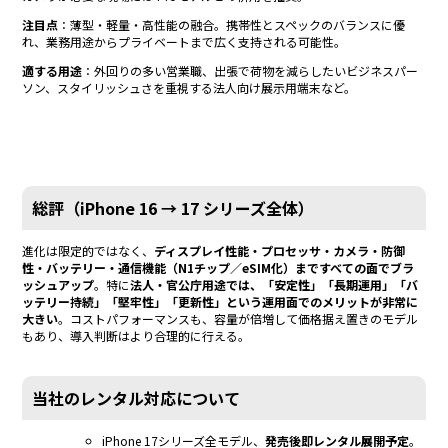
注目点
：薄型・軽量・高性能の融合。携帯性とスペックのバランスに優
れ、業務用途からプライベートまで広く支持される可能性。
適する用途
：外回りの多い営業職、出張で荷物を減らしたいビジネスパー
ソン、スタイリッシュさを重視する法人向け展示用端末など。
総評（iPhone 16 → 17 シリーズ全体）
進化は限定的ではなく、
ディスプレイ性能・プロセッサ・カメラ・防御
性・バッテリー・通信機能（N1チップ／eSIM化）まですべての面でブラ
ッシュアップ
。特に
法人・官公庁用途では、「安定性」「長期運用」「バ
ッテリー持続」「堅牢性」「更新性」という運用面でのメリットが非常に
大きい
。コストパフォーマンスも、容量が倍増して価格据え置きのモデル
もあり、導入判断はより合理的に行える。
当社のレンタル対応について
iPhone 17シリーズ全モデル、
発売後即レンタル展開予定
。