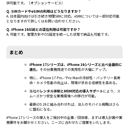
供可能です。（オプションサービス）
Q. SIMカードやeSIMの利用はどうなりますか？
A. 日本国内向けは引き続き物理SIMに対応。eSIMについては一部対応可能
となりますので詳しくはお問い合わせください。
Q. iPhone 16以前との混在利用は可能ですか？
A. 可能です。管理方針やOS設定を統一した状態で納品も可能です。
まとめ
iPhone 17シリーズは、iPhone 16シリーズと比べ全面的に
進化
。その分業務用途での実用性が大幅にアップ。
特に、iPhone 17 Pro／Pro Maxの冷却性・バッテリー長寿
命・カメラ性能の向上は、現場が求める信頼性を高める。
当社の
レンタル体制とMDM対応の導入サポート
により、ス
ムーズかつ安全な業務環境への移行が可能。
最新iOS 26と組み合わせれば、法人のモバイル戦略はさら
に盤石になる。
iPhone 17シリーズの導入をご検討中の企業／団体様、まずは導入計画や業
務要件をお聞かせください。ニーズに合わせたご提案をいたします。