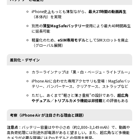
iPhone史上もっとも薄型ながら、
最大27時間の動画再生
（本体内）を実現
別売の
薄型MagSafeバッテリー
使用により最大40時間再生
に延長可能
軽量化のため、
eSIM専用モデル
としてSIMスロットを廃止
（グローバル展開）
差別化・デザイン
カラーラインナップは「黒・白・ベージュ・ライトブルー」
iPhone Airに合わせた専用アクセサリも登場：MagSafeバッ
テリー、バンパーケース、クリアケース、ストラップなど
ただし、あくまで“軽さと薄さ重視”の設計であり、
超広角
やデュアル／トリプルカメラ機能は非搭載
との評価もある
考察（iPhone Air が注目される理由と課題）
注意点
：バッテリー容量はやや小さめ（約2,800–3,149 mAh）で、動画や
高負荷処理には別途外部電源があると望ましい。また、超広角など多機能
カメラが必要な現場には Proモデルとの併用を推奨。