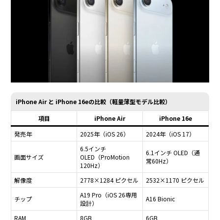
iPhone Air と iPhone 16eの比較（軽量薄型モデル比較）
項目
iPhone Air
iPhone 16e
発売年
2025年（iOS 26）
2024年（iOS 17）
6.5インチ
6.1インチ OLED（通
画面サイズ
OLED（ProMotion
常60Hz）
120Hz）
解像度
2778×1284 ピクセル
2532×1170 ピクセル
A19 Pro（iOS 26専用
チップ
A16 Bionic
設計）
RAM
8GB
6GB