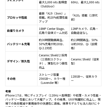
最大3,000 nits 高輝度
60Hz、最大2,000 nits
（Outdoor）
最新「A19（3nm）」
「A18」搭載（1世代
プロセッサ性能
搭載。約20%処理性能
前）
アップ
18MP Center Stage、
12MPカメラ、広角・
自撮りカメラ
広角で自律ズーム対応
自動追従なし
約30時間動画再生、
約22時間再生、50%
バッテリー＆充電
50%充電が約20分、
は約30分、Qi（旧規
Qi 2.2対応
格）
Ceramic Shield 2 採用
（三倍耐スクラッ
Ceramic Shield（従来
デザイン／耐久性
チ）、薄型化かつ剛性
型）
向上
ストレージ容量
128GB〜、従来カラ
その他
256GB〜、カラー増
ー
（Lavender 等）
考察
iPhone 17は、特にディスプレイ（120Hz＋高輝度）や処理・カメラ性能・
バッテリー性能において大幅アップ。その結果、UXが飛躍的に向上し、現
場での負担軽減や業務操作の快適性に直結。標準モデルでも法人向けに十