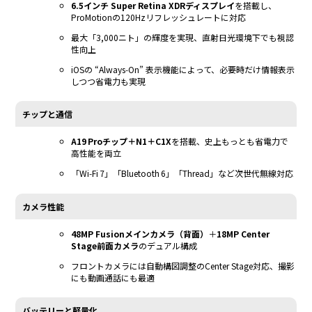
6.5インチ Super Retina XDRディスプレイ
を搭載し、
ProMotionの120Hzリフレッシュレートに対応
最大「3,000ニト」の輝度を実現、直射日光環境下でも視認
性向上
iOSの “Always‑On” 表示機能によって、必要時だけ情報表示
しつつ省電力も実現
チップと通信
A19 Proチップ＋N1＋C1X
を搭載、史上もっとも省電力で
高性能を両立
「Wi‑Fi 7」「Bluetooth 6」「Thread」など次世代無線対応
カメラ性能
48MP Fusionメインカメラ（背面）
＋
18MP Center
Stage前面カメラ
のデュアル構成
フロントカメラには自動構図調整のCenter Stage対応、撮影
にも動画通話にも最適
バッテリーと軽量化