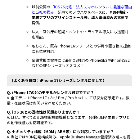
以前公開の「
iOS 26対応！法人スマホレンタルに最適な理由
と当社の強み
」記事でのノウハウをベースに、
MDM構成・
業務アプリのプリインストール等、導入準備済みの状態で
提供
。
法人・官公庁の短期イベントやトライアル導入にも迅速対
応可能。
もちろん、既存iPhone 16シリーズとの併用や置き換え提案
にも柔軟対応。
金額重視の案件には最新OS対応のiPhoneSE3やiPhoneSE2
などのSEシリーズもオススメ！
【よくある質問：iPhone 17シリーズレンタルに関して】
Q. iPhone 17のどのモデルがレンタル可能ですか？
A. 全モデル（iPhone 17 / Air / Pro / Pro Max）にて順次対応予定です。数
量・在庫状況はお問い合わせください。
Q. iOS 26との互換性は問題ありませんか？
A. はい。すべてiOS 26標準搭載機種となります。各種MDMや業務アプリと
の動作検証も対応可能です。
Q. セキュリティ構成（MDM / ABM等）にも対応していますか？
A. 当社ではMDM初期構成済み、Apple Business Manager登録済み端末も提