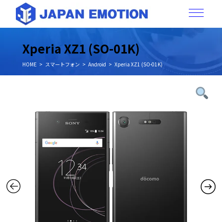
Xperia XZ1 (SO-01K)
HOME
スマートフォン
Android
Xperia XZ1 (SO-01K)