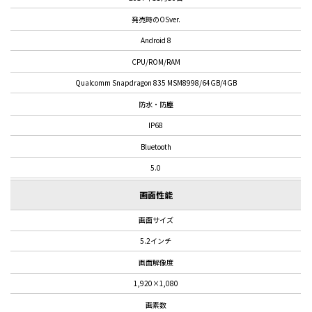
発売時のOSver.
Android 8
CPU/ROM/RAM
Qualcomm Snapdragon 835 MSM8998/64GB/4GB
防水・防塵
IP68
Bluetooth
5.0
画面性能
画面サイズ
5.2インチ
画面解像度
1,920×1,080
画素数