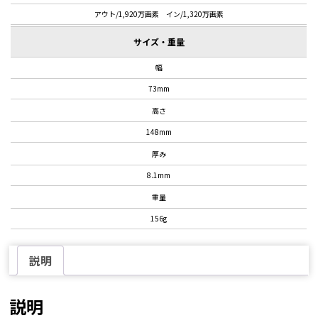
アウト/1,920万画素 イン/1,320万画素
サイズ・重量
幅
73mm
高さ
148mm
厚み
8.1mm
重量
156g
説明
説明