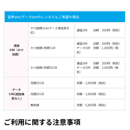
音声sim/データsimのレンタルもご希望の場合
かけ放題のみ(データ通信非対
通話SIM 日額：200円（税別）
応)
通話SIM 日額：200円（税別）
通話
かけ放題+月間5GB
データSIM 月額：1,000円（税
SIM（かけ
別）
放題）
通話SIM 日額：200円（税別）
かけ放題+月間50GB
データSIM 月額：3,000円（税
別）
月間30GB
月額：2,800円（税別）
データ
SIM(通話機
月間50GB
月額：3,800円（税別）
能なし)
無制限
月額：5,800円（税別）
ご利用に関する注意事項