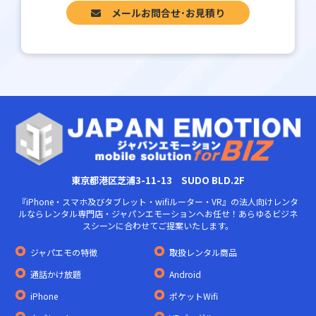
メールお問合せ･お見積り
東京都港区芝浦3-11-13 SUDO BLD.2F
『iPhone・スマホ及びタブレット・wifiルーター・VR』の法人向けレンタ
ルならレンタル専門店・ジャパンエモーションへお任せ！あらゆるビジネ
スシーンに合わせてご提案いたします。
ジャパエモの特徴
取扱レンタル商品
通話かけ放題
Android
iPhone
ポケットWifi