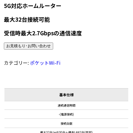
5G対応ホームルーター
最大32台接続可能
受信時最大2.7Gbpsの通信速度
お見積もり･お問い合わせ
カテゴリー:
ポケットWi-Fi
基本仕様
連続通信時間
-(電源接続)
接続台数
最大32台/wifi30台＋優先LAN2台(目安)