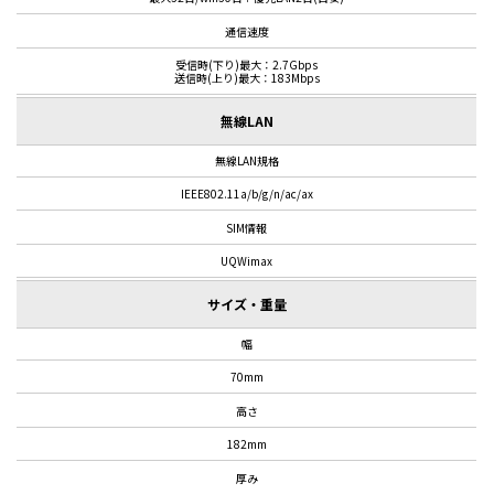
通信速度
受信時(下り)最大：2.7Gbps
送信時(上り)最大：183Mbps
無線LAN
無線LAN規格
IEEE802.11a/b/g/n/ac/ax
SIM情報
UQWimax
サイズ・重量
幅
70mm
高さ
182mm
厚み