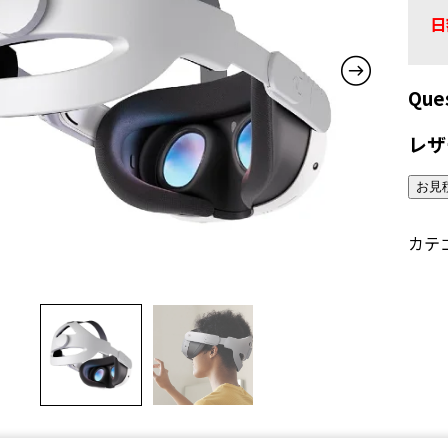
日
Qu
レザ
お見
カテ