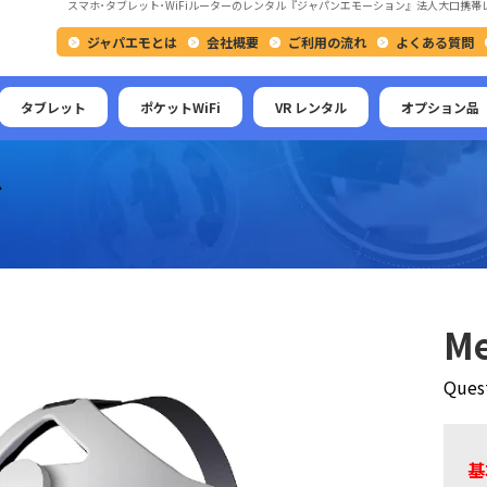
スマホ･タブレット･WiFiルーターのレンタル『ジャパンエモーション』法人大口携帯
ジャパエモとは
会社概要
ご利用の流れ
よくある質問
タブレット
ポケットWiFi
VR レンタル
オプション品
ド
M
Qu
基