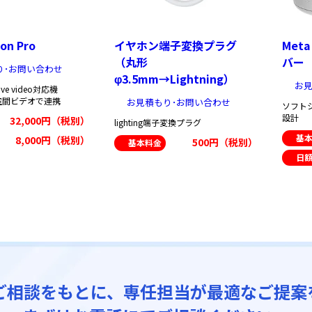
ion Pro
イヤホン端子変換プラグ
Met
（丸形
バー
り･お問い合わせ
φ3.5mm→Lightning）
お見
sive video対応機
eと空間ビデオで連携
お見積もり･お問い合わせ
ソフト
設計
32,000円（税別）
lighting端子変換プラグ
基
8,000円（税別）
500円（税別）
基本料金
日
ご相談をもとに、専任担当が最適なご提案