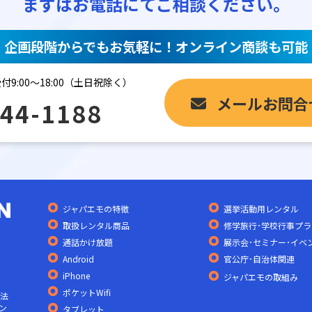
まずはお電話にてご相談ください。
企画段階からでもお気軽に！オンライン商談も可能
付9:00～18:00（土日祝除く）
メールお問合
44-1188
ジャパエモの特徴
選挙活動用レンタル
取扱レンタル商品
修学旅行･学校行事プラ
通話かけ放題
展示会･セミナー･イベ
Android
官公庁･自治体関連
iPhone
ジャパエモの取組み
ポケットWifi
の法
ン
タブレット