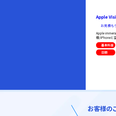
Apple Vis
お見積も
Apple immer
種/iPhon
基本料金
日額
お客様の