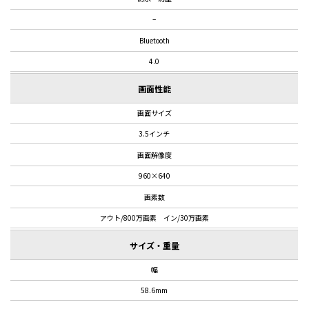
–
Bluetooth
4.0
画面性能
画面サイズ
3.5インチ
画面解像度
960×640
画素数
アウト/
800万画素 イン/30万画素
サイズ・重量
幅
58.6mm