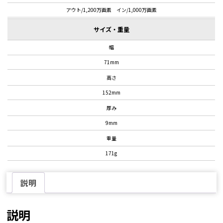
アウト/
1,200万画素
イン/1,000万画素
サイズ・重量
幅
71mm
高さ
152mm
厚み
9mm
重量
171g
説明
説明