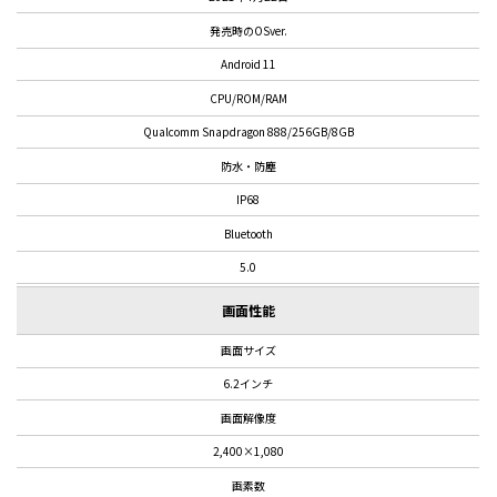
発売時のOSver.
Android 11
CPU/ROM/RAM
Qualcomm Snapdragon 888/256GB/8GB
防水・防塵
IP68
Bluetooth
5.0
画面性能
画面サイズ
6.2インチ
画面解像度
2,400×1,080
画素数