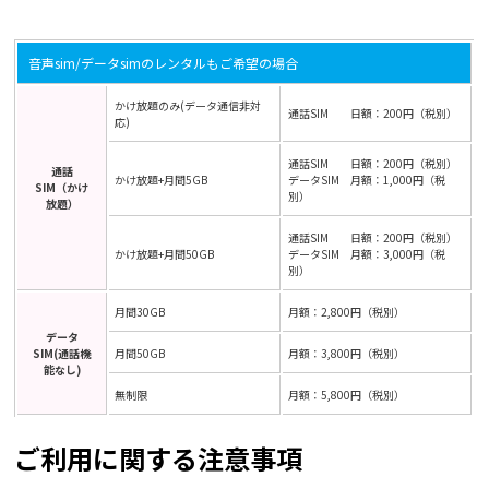
音声sim/データsimのレンタルもご希望の場合
かけ放題のみ(データ通信非対
通話SIM 日額：200円（税別）
応)
通話SIM 日額：200円（税別）
通話
かけ放題+月間5GB
データSIM 月額：1,000円（税
SIM（かけ
別）
放題）
通話SIM 日額：200円（税別）
かけ放題+月間50GB
データSIM 月額：3,000円（税
別）
月間30GB
月額：2,800円（税別）
データ
SIM(通話機
月間50GB
月額：3,800円（税別）
能なし)
無制限
月額：5,800円（税別）
ご利用に関する注意事項