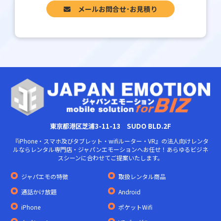
メールお問合せ･お見積り
東京都港区芝浦3-11-13 SUDO BLD.2F
『iPhone・スマホ及びタブレット・wifiルーター・VR』の法人向けレンタ
ルならレンタル専門店・ジャパンエモーションへお任せ！あらゆるビジネ
スシーンに合わせてご提案いたします。
ジャパエモの特徴
取扱レンタル商品
通話かけ放題
Android
iPhone
ポケットWifi