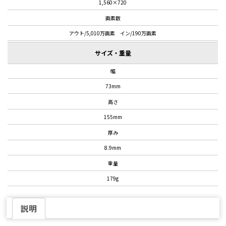
1,560×720
画素数
アウト/5,010万画素 イン/190万画素
サイズ・重量
幅
73mm
高さ
155mm
厚み
8.9mm
重量
179g
説明