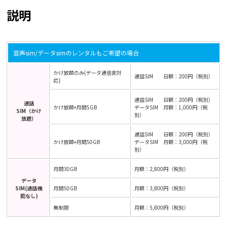
説明
音声sim/データsimのレンタルもご希望の場合
かけ放題のみ(データ通信非対
通話SIM 日額：200円（税別）
応)
通話SIM 日額：200円（税別）
通話
かけ放題+月間5GB
データSIM 月額：1,000円（税
SIM（かけ
別）
放題）
通話SIM 日額：200円（税別）
かけ放題+月間50GB
データSIM 月額：3,000円（税
別）
月間30GB
月額：2,800円（税別）
データ
SIM(通話機
月間50GB
月額：3,800円（税別）
能なし)
無制限
月額：5,800円（税別）