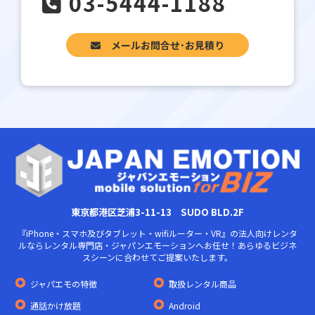
03-5444-1188
メールお問合せ･お見積り
東京都港区芝浦3-11-13 SUDO BLD.2F
『iPhone・スマホ及びタブレット・wifiルーター・VR』の法人向けレンタ
ルならレンタル専門店・ジャパンエモーションへお任せ！あらゆるビジネ
スシーンに合わせてご提案いたします。
ジャパエモの特徴
取扱レンタル商品
通話かけ放題
Android