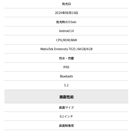
発売日
2024年08月16日
発売時のOSver.
Android 14
CPU/ROM/RAM
MediaTek Dimensity 7025 /64GB/4GB
防水・防塵
IP65
Bluetooth
5.2
画面性能
画面サイズ
6.1インチ
画面解像度