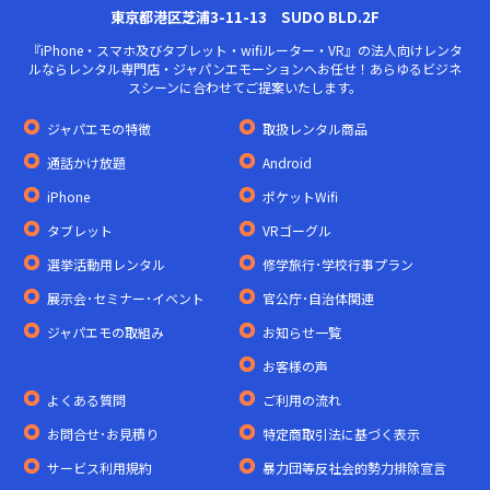
東京都港区芝浦3-11-13 SUDO BLD.2F
『iPhone・スマホ及びタブレット・wifiルーター・VR』の法人向けレンタ
ルならレンタル専門店・ジャパンエモーションへお任せ！あらゆるビジネ
スシーンに合わせてご提案いたします。
ジャパエモの特徴
取扱レンタル商品
通話かけ放題
Android
iPhone
ポケットWifi
タブレット
VRゴーグル
選挙活動用レンタル
修学旅行･学校行事プラン
展示会･セミナー･イベント
官公庁･自治体関連
ジャパエモの取組み
お知らせ一覧
お客様の声
よくある質問
ご利用の流れ
お問合せ･お見積り
特定商取引法に基づく表示
サービス利用規約
暴力団等反社会的勢力排除宣言