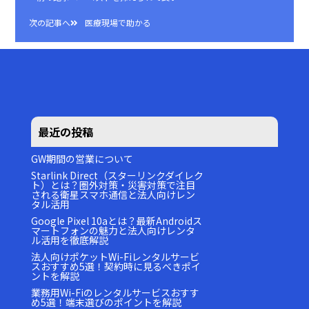
投
稿
次の記事へ
医療現場で助かる
ナ
ビ
ゲ
ー
シ
ョ
最近の投稿
ン
GW期間の営業について
Starlink Direct（スターリンクダイレク
ト）とは？圏外対策・災害対策で注目
される衛星スマホ通信と法人向けレン
タル活用
Google Pixel 10aとは？最新Androidス
マートフォンの魅力と法人向けレンタ
ル活用を徹底解説
法人向けポケットWi-Fiレンタルサービ
スおすすめ5選！契約時に見るべきポイ
ントを解説
業務用Wi-Fiのレンタルサービスおすす
め5選！端末選びのポイントを解説