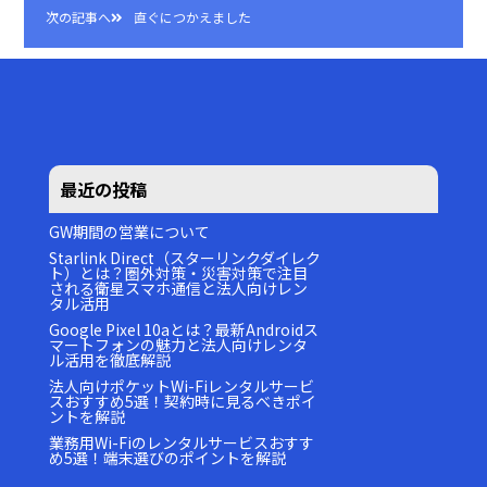
稿
次の記事へ
直ぐにつかえました
ナ
ビ
ゲ
ー
シ
ョ
最近の投稿
ン
GW期間の営業について
Starlink Direct（スターリンクダイレク
ト）とは？圏外対策・災害対策で注目
される衛星スマホ通信と法人向けレン
タル活用
Google Pixel 10aとは？最新Androidス
マートフォンの魅力と法人向けレンタ
ル活用を徹底解説
法人向けポケットWi-Fiレンタルサービ
スおすすめ5選！契約時に見るべきポイ
ントを解説
業務用Wi-Fiのレンタルサービスおすす
め5選！端末選びのポイントを解説