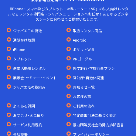
『iPhone・スマホ及びタブレット・wifiルーター・VR』の法人向けレンタ
ルならレンタル専門店・ジャパンエモーションへお任せ！あらゆるビジネ
スシーンに合わせてご提案いたします。
ジャパエモの特徴
取扱レンタル商品
通話かけ放題
Android
iPhone
ポケットWifi
タブレット
VRゴーグル
選挙活動用レンタル
修学旅行･学校行事プラン
展示会･セミナー･イベント
官公庁･自治体関連
ジャパエモの取組み
お知らせ一覧
お客様の声
よくある質問
ご利用の流れ
お問合せ･お見積り
特定商取引法に基づく表示
サービス利用規約
暴力団等反社会的勢力排除宣言
会社概要
プライバシーポリシー